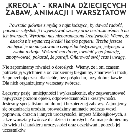
„KREOLA” – KRAINA DZIECIĘCYCH
ZABAW, ANIMACJI I WARSZTATÓW
Powstała głównie z myślą o najmłodszych, by dawać radość,
poczucie satysfakcji i wywoływać szczery oraz beztroski uśmiech na
ich twarzach. Wyróżnia nas nieograniczona kreatywność. Wiemy, że
dziecku nie wystarczą kredki i kartka papieru. Trzeba jeszcze
zachęcić je do narysowania czegoś fantastycznego, jedynego w
swoim rodzaju. Wskazać mu drogę, uwolnić jego fantazję,
zmotywować, pokazać, że potrafi. Ofiarować swój czas i uwagę.
Nie zapominamy również o dorosłych. Wiemy, że i oni czasem
potrzebują wytchnienia od codziennej bieganiny, zmartwień i trosk;
że potrzebują czasu dla siebie, bez pośpiechu, przy dobrej kawie…
Dla nich organizujemy warsztaty twórcze.
Łączymy pasję, umiejętności i wykształcenie, aby zagwarantować
najwyższy poziom opieki, odpowiedzialności i kreatywności.
Jesteśmy specjalistami od dobrej i bezpiecznej zabawy. Zajmujemy
się organizacją urodzin, prowadzimy animacje podczas wesel,
poprawin, chrzcin i innych uroczystości, imprez Mikołajkowych, a
także warsztaty twórcze dla dzieci i dorosłych. Animacje dobieramy
do wieku i charakteru uroczystości oraz oczekiwań i potrzeb jej
uczestników.