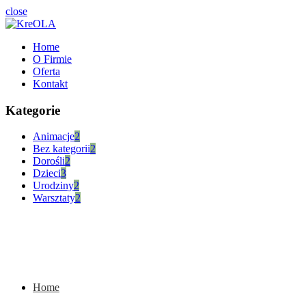
close
Home
O Firmie
Oferta
Kontakt
Kategorie
Animacje
2
Bez kategorii
2
Dorośli
2
Dzieci
3
Urodziny
2
Warsztaty
2
Home