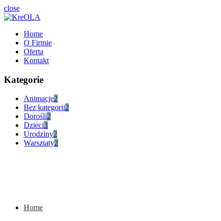
close
Home
O Firmie
Oferta
Kontakt
Kategorie
Animacje
2
Bez kategorii
2
Dorośli
2
Dzieci
3
Urodziny
2
Warsztaty
2
Home